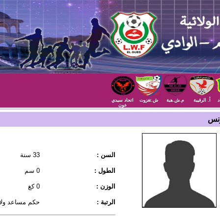
د
أ. الرقيبة
م.ش.هبة
ش.تغزوت
اتحاد سيدي
عون
ونس
السن :
33 سنة
الطول :
0 سم
الوزن :
0 كغ
الرتبة :
حكم مساعد ولا