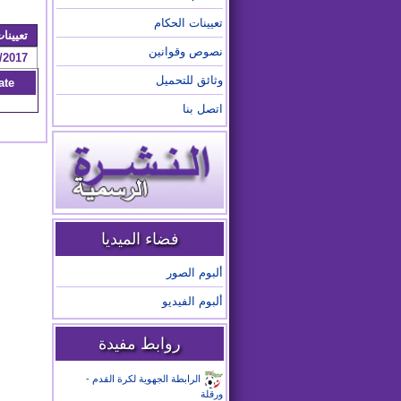
تعيينات الحكام
تعيينات /2025
نصوص وقوانين
/2017
وثائق للتحميل
ate
اتصل بنا
فضاء الميديا
ألبوم الصور
ألبوم الفيديو
روابط مفيدة
الرابطة الجهوية لكرة القدم -
ورقلة