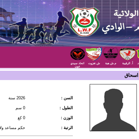
د
أ. الرقيبة
م.ش.هبة
ش.تغزوت
اتحاد سيدي
عون
اسحاق
السن :
2026 سنة
الطول :
0 سم
الوزن :
0 كغ
الرتبة :
حكم مساعد ولا