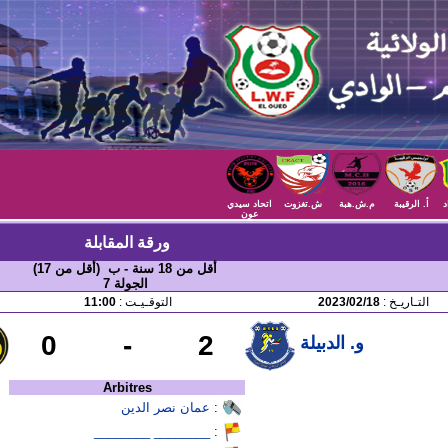
د
أ. الرقيبة
م.ش.هبة
ش.تغزوت
اتحاد سيدي
عون
ورقة المقابلة
أقل من 18 سنة - ب (أقل من 17)
الجولة 7
التـاريـخ :
2023/02/18
التوقـيـت :
11:00
0
-
2
و. الدبيلة
Arbitres
:
عمان نصر الدين
________ ________
: