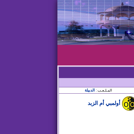
الدبيلة
المـلـعـب :
أولمبي أم الزبد