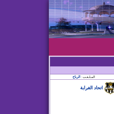
الرباح
المـلـعـب :
اتحاد الغرابة