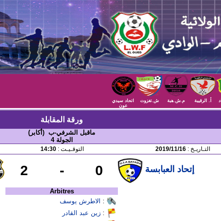
د
أ. الرقيبة
م.ش.هبة
ش.تغزوت
اتحاد سيدي
عون
ورقة المقابلة
ماقبل الشرفي-ب (أكابر)
الجولة 4
التـاريـخ :
2019/11/16
التوقـيـت :
14:30
2
-
0
إتحاد العبابسة
Arbitres
:
الاطرش يوسف
:
زين عبد القادر