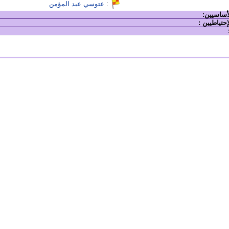
:
عتوسي عبد المؤمن
لأساسيين:
إحتياطيين :