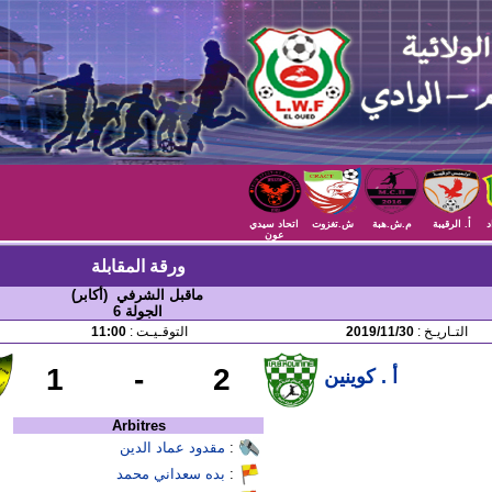
د
أ. الرقيبة
م.ش.هبة
ش.تغزوت
اتحاد سيدي
عون
ورقة المقابلة
ماقبل الشرفي (أكابر)
الجولة 6
التـاريـخ :
2019/11/30
التوقـيـت :
11:00
1
-
2
أ . كوينين
Arbitres
:
مقدود عماد الدين
:
بده سعداني محمد