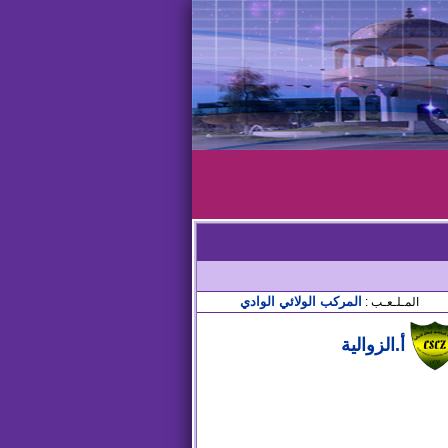
المركب الولائي الوادي
المـلـعـب :
أ.الزوالية