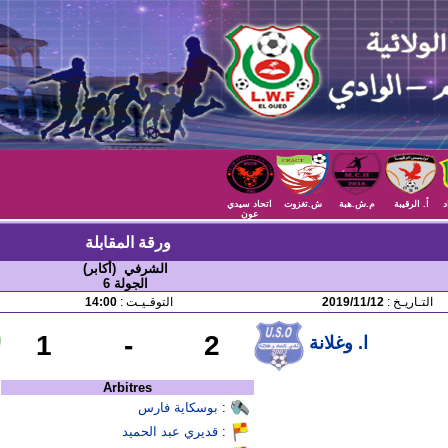
د
أ. الرقيبة
م.ش.هبة
ش.تغزوت
اتحاد سيدي
عون
ورقة المقابلة
الشرفي (أكابر)
الجولة 6
التـاريـخ :
2019/11/12
التوقـيـت :
14:00
1
-
2
ا. وغلانة
Arbitres
:
بوسكاية فارس
:
قديري عبد الحميد