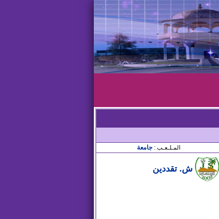
جامعة
المـلـعـب :
ش. تقددين