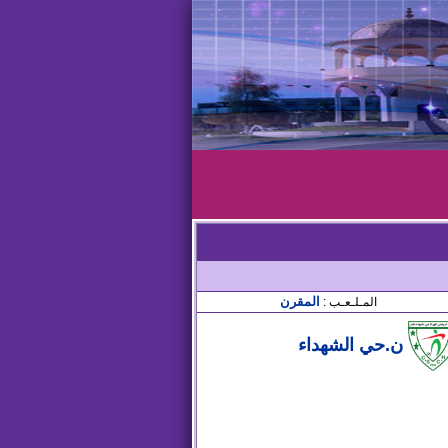
المقرن
المـلـعـب :
ن.حي الشهداء