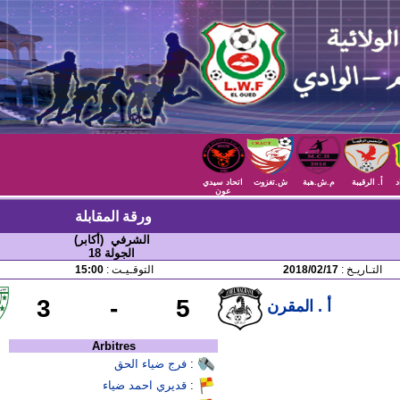
د
أ. الرقيبة
م.ش.هبة
ش.تغزوت
اتحاد سيدي
عون
ورقة المقابلة
الشرفي (أكابر)
الجولة 18
التـاريـخ :
2018/02/17
التوقـيـت :
15:00
3
-
5
أ . المقرن
Arbitres
:
فرج ضياء الحق
:
قديري احمد ضياء