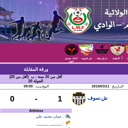
د
أ. الرقيبة
م.ش.هبة
ش.تغزوت
اتحاد سيدي
عون
ورقة المقابلة
أقل من 20 سنة - ب (أقل من 20)
الجولة 20
التـاريـخ :
2016/03/11
التوقـيـت :
09:00
0
-
1
ش.سوف
Arbitres
:
عمان محمد علي
: ______ ______