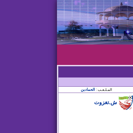
الحمادبن
المـلـعـب :
ش.تغزوت