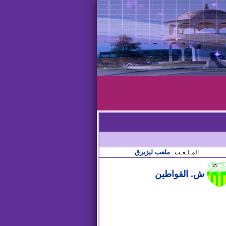
ملعب ليزيرق
المـلـعـب :
ش. القواطين