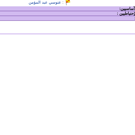
:
عتوسي عبد المؤمن
لأساسيين:
إحتياطيين :