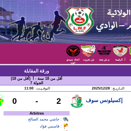
د
أ. الرقيبة
م.ش.هبة
ش.تغزوت
اتحاد سيدي
عون
ورقة المقابلة
أقل من 18 سنة - أ (أقل من 18)
الجولة 7
التـاريـخ :
2025/12/28
التوقـيـت :
11:00
0
-
2
إكسيلونس سوف
Arbitres
:
حاشي محمد الصالح
:
قاسمي فؤاد