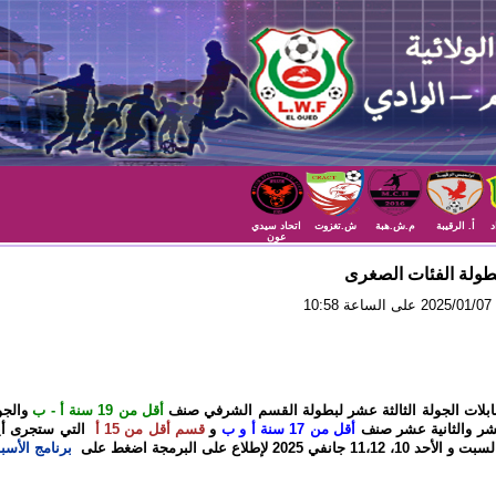
د
أ. الرقيبة
م.ش.هبة
ش.تغزوت
اتحاد سيدي
عون
طولة الفئات الصغرى
10
بلات الجولة الثالثة عشر لبطولة القسم الشرفي صنف
أقل من 19 سنة أ - ب
والجو
شر والثانية عشر صنف
أقل من 17 سنة أ و ب
و
قسم أقل من 15 أ
التي ستجرى أي
11، جانفي 2025 لإطلاع على البرمجة اضغط على
برنامج الأسب