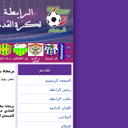
ش. ليزيرق
ن البرج
ش. القواطين
ن.باب الوا
العالي
تقديم
برمجة ب
نشر يوم: 2025/01/07 على الساعة :58
الصفحة الرئيسية
رئيس الرابطة
مكتب الرابطة
برمجة مقا
اللجان الدائمة
الحادي ع
الجمعةو السبت و الأحد 10، 12
الملاعب
الحكام