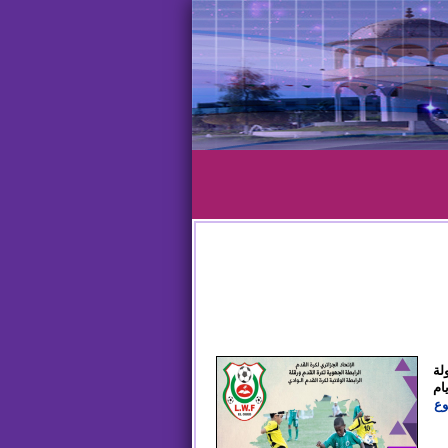
لة
ام
وع